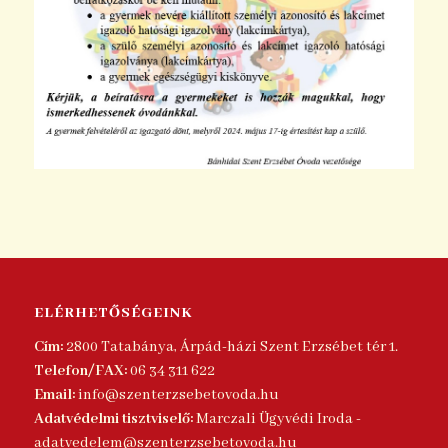
ELÉRHETŐSÉGEINK
Cím:
2800 Tatabánya, Árpád-házi Szent Erzsébet tér 1.
Telefon/FAX:
06 34 311 622
Email:
info@szenterzsebetovoda.hu
Adatvédelmi tisztviselő:
Marczali Ügyvédi Iroda -
adatvedelem@szenterzsebetovoda.hu